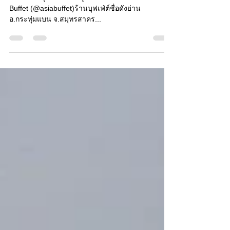
วันนี้จะพาทุกคนไปทัวร์ดูการตกแต่งผนังของร้าน Asia
Buffet (@asiabuffet)ร้านบุฟเฟ่ต์ชื่อดังย่าน
อ.กระทุ่มแบน จ.สมุทรสาคร...